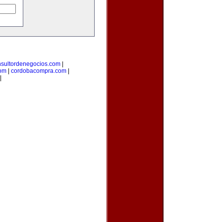
nsultordenegocios.com
|
com
|
cordobacompra.com
|
|