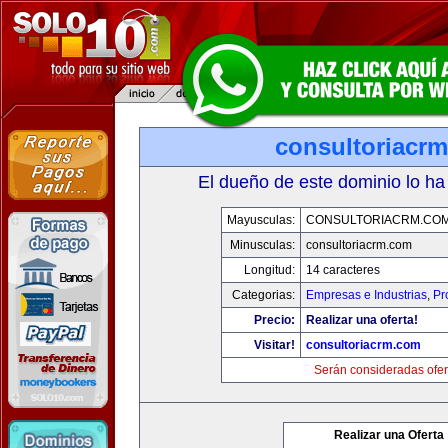
consultoriacr
El dueño de este dominio lo ha
Mayusculas:
CONSULTORIACRM.CO
Minusculas:
consultoriacrm.com
Longitud:
14 caracteres
Categorias:
Empresas e Industrias
,
Pr
Precio:
Realizar una oferta!
Visitar!
consultoriacrm.com
Serán consideradas ofer
Realizar una Oferta