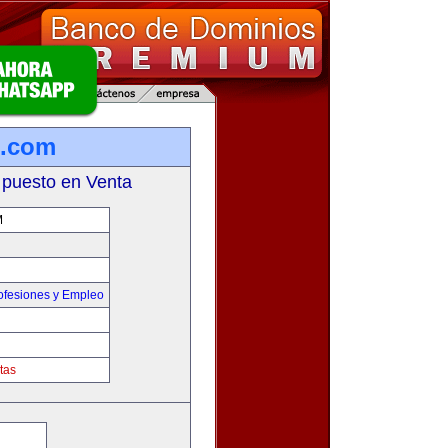
m.com
 puesto en Venta
M
ofesiones y Empleo
tas