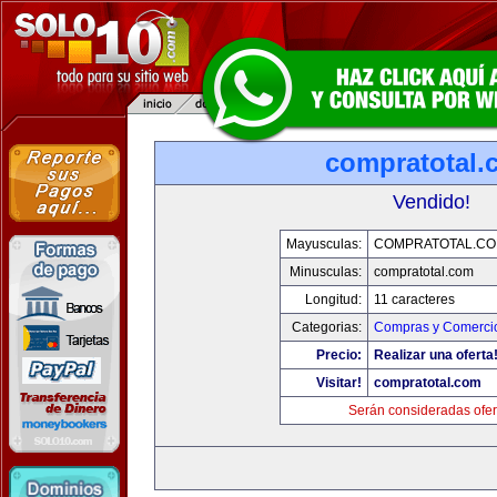
compratotal.
Vendido!
Mayusculas:
COMPRATOTAL.C
Minusculas:
compratotal.com
Longitud:
11 caracteres
Categorias:
Compras y Comercio
Precio:
Realizar una oferta
Visitar!
compratotal.com
Serán consideradas ofer