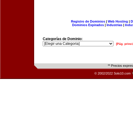
Registro de Dominios
|
Web Hosting
|
D
Dominios Expirados
|
Industrias
|
Indu
Categorías de Dominio:
[Pág. princi
** Precios expre
© 2002/2022 Solo10.com