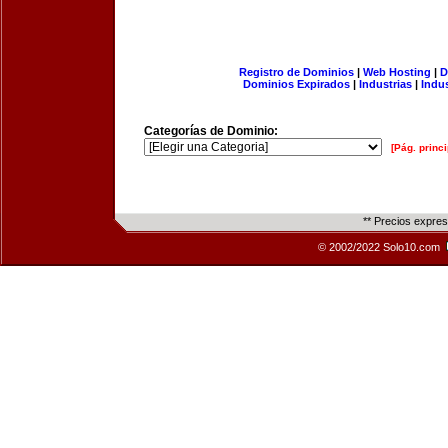
Registro de Dominios
|
Web Hosting
|
D
Dominios Expirados
|
Industrias
|
Indu
Categorías de Dominio:
[Pág. princi
** Precios expre
© 2002/2022 Solo10.com