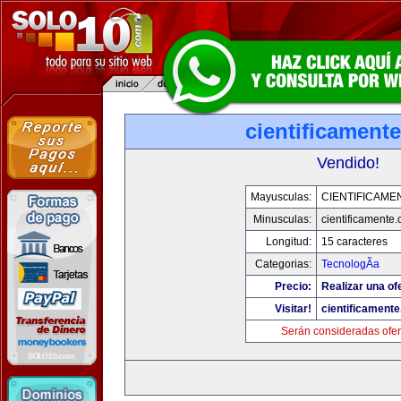
cientificament
Vendido!
Mayusculas:
CIENTIFICAME
Minusculas:
cientificamente
Longitud:
15 caracteres
Categorias:
TecnologÃ­a
Precio:
Realizar una of
Visitar!
cientificament
Serán consideradas ofer