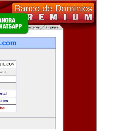
e.com
NTE.COM
.com
erta!
e.com
tas