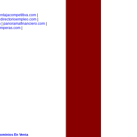
entajacompetitiva.com
|
|
directorioempleo.com
|
m
|
panoramafinanciero.com
|
amperas.com
|
ominios En Venta