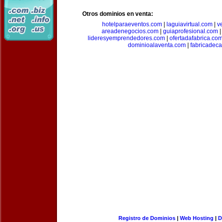
Otros dominios en venta:
hotelparaeventos.com
|
laguiavirtual.com
|
v
areadenegocios.com
|
guiaprofesional.com
lideresyemprendedores.com
|
ofertadafabrica.co
dominioalaventa.com
|
fabricadec
Registro de Dominios
|
Web Hosting
|
D