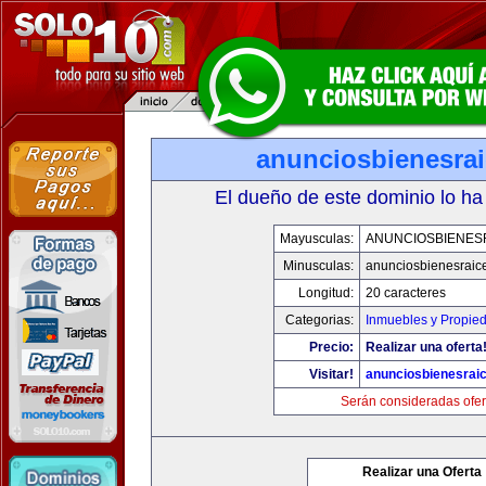
anunciosbienesra
El dueño de este dominio lo ha
Mayusculas:
ANUNCIOSBIENES
Minusculas:
anunciosbienesraic
Longitud:
20 caracteres
Categorias:
Inmuebles y Propie
Precio:
Realizar una oferta
Visitar!
anunciosbienesrai
Serán consideradas ofer
Realizar una Oferta