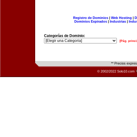
Registro de Dominios
|
Web Hosting
|
D
Dominios Expirados
|
Industrias
|
Indu
Categorías de Dominio:
[Pág. princi
** Precios expre
© 2002/2022 Solo10.com