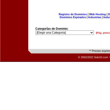
Registro de Dominios
|
Web Hosting
|
D
Dominios Expirados
|
Industrias
|
Indu
Categorías de Dominio:
[Pág. princi
** Precios expre
© 2002/2022 Solo10.com