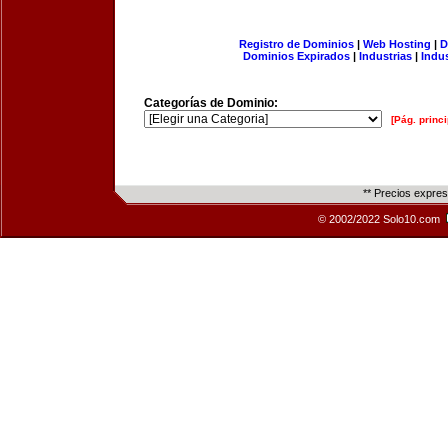
Registro de Dominios
|
Web Hosting
|
D
Dominios Expirados
|
Industrias
|
Indu
Categorías de Dominio:
[Pág. princi
** Precios expre
© 2002/2022 Solo10.com