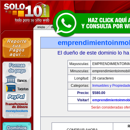
emprendimientoinmob
El dueño de este dominio lo ha
Mayusculas:
EMPRENDIMIENTOINM
Minusculas:
emprendimientoinmobil
Longitud:
26 caracteres
Categorias:
Inmuebles y Propiedad
Precio:
$580.00
Visitar!
emprendimientoinmobi
Serán consideradas ofer
R