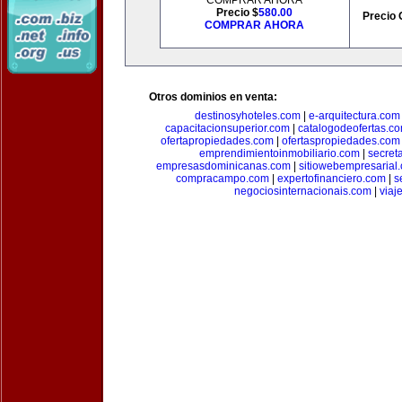
COMPRAR AHORA
Precio $
580.00
Precio 
COMPRAR AHORA
Otros dominios en venta:
destinosyhoteles.com
|
e-arquitectura.com
capacitacionsuperior.com
|
catalogodeofertas.c
ofertapropiedades.com
|
ofertaspropiedades.com
emprendimientoinmobiliario.com
|
secret
empresasdominicanas.com
|
sitiowebempresarial
compracampo.com
|
expertofinanciero.com
|
s
negociosinternacionais.com
|
viaj