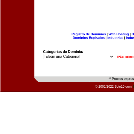
Registro de Dominios
|
Web Hosting
|
D
Dominios Expirados
|
Industrias
|
Indu
Categorías de Dominio:
[Pág. princi
** Precios expre
© 2002/2022 Solo10.com