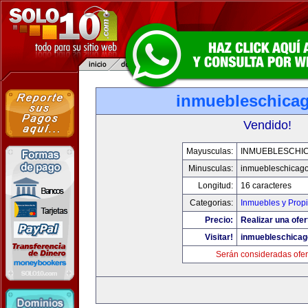
inmuebleschica
Vendido!
Mayusculas:
INMUEBLESCHI
Minusculas:
inmuebleschicag
Longitud:
16 caracteres
Categorias:
Inmuebles y Prop
Precio:
Realizar una ofer
Visitar!
inmuebleschica
Serán consideradas ofer