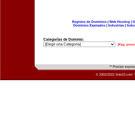
Registro de Dominios
|
Web Hosting
|
D
Dominios Expirados
|
Industrias
|
Indu
Categorías de Dominio:
[Pág. princi
** Precios expre
© 2002/2022 Solo10.com