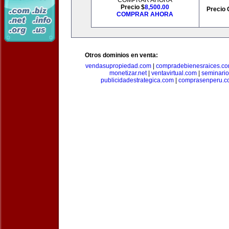
COMPRAR AHORA
Precio $
8,500.00
Precio 
COMPRAR AHORA
Otros dominios en venta:
vendasupropiedad.com
|
compradebienesraices.c
monetizar.net
|
ventavirtual.com
|
seminari
publicidadestrategica.com
|
comprasenperu.c