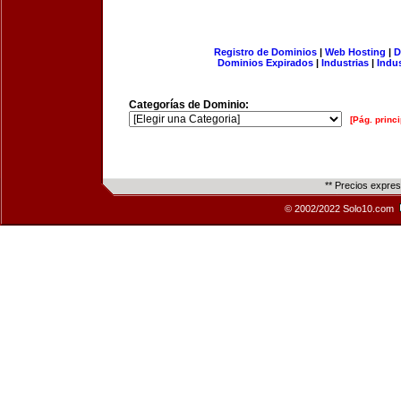
Registro de Dominios
|
Web Hosting
|
D
Dominios Expirados
|
Industrias
|
Indu
Categorías de Dominio:
[Pág. princi
** Precios expre
© 2002/2022 Solo10.com