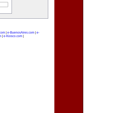
com
|
e-BuenosAires.com
|
e-
m
|
e-Kiosco.com
|