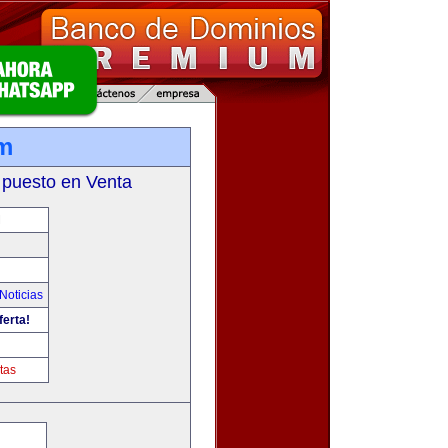
m
 puesto en Venta
M
Noticias
ferta!
tas