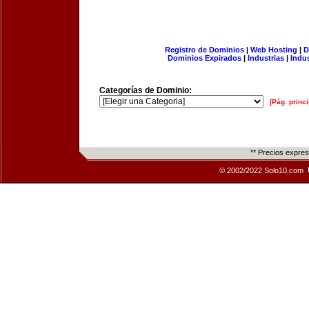
Registro de Dominios
|
Web Hosting
|
D
Dominios Expirados
|
Industrias
|
Indu
Categorías de Dominio:
[Pág. princi
** Precios expre
© 2002/2022 Solo10.com