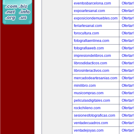
eventosbarcelona.com
Ofertar
expoartesanal.com
Ofertar
exposiciondemuebles.com
Ofertar
feriartesanal.com
Ofertar
forocultura.com
Ofertar
fotografiaenlinea.com
Ofertar
fotografiaweb.com
Ofertar
impresiondelibros.com
Ofertar
librosdidacticos.com
Ofertar
librosinteractivos.com
Ofertar
mercadodeartesanias.com
Ofertar
minilibro.com
Ofertar
musicompras.com
Ofertar
peliculasdigitales.com
Ofertar
rockchileno.com
Ofertar
sesionesfotograficas.com
Ofertar
ventadecuadros.com
Ofertar
ventadejoyas.com
Ofertar