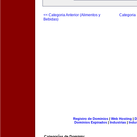
<< Categoria Anterior (Alimentos y
Categoria 
Bebidas)
Registro de Dominios
|
Web Hosting
|
D
Dominios Expirados
|
Industrias
|
Indu
Categorías de Dominio: